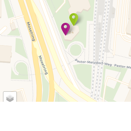
Leaflet
| ©
OpenStreetMap
©
CARTO
Anleitung
Impressum
Datenschutzhinweise