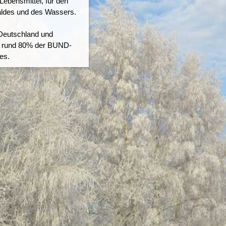
Lebensmittel, für den
aldes und des Wassers.
 Deutschland und
en rund 80% der BUND-
es.