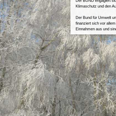
Der BUND engagiert sich
Klimaschutz und den Au
Der Bund für Umwelt un
finanziert sich vor al
Einnahmen aus und sind 