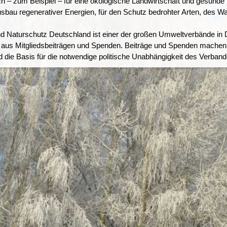
 – zum Beispiel – für eine ökologische Landwirtschaft und gesunde 
sbau regenerativer Energien, für den Schutz bedrohter Arten, des W
d Naturschutz Deutschland ist einer der großen Umweltverbände in
lem aus Mitgliedsbeiträgen und Spenden. Beiträge und Spenden mach
die Basis für die notwendige politische Unabhängigkeit des Verband