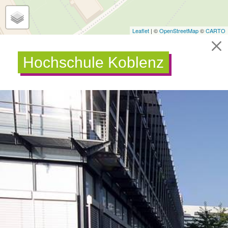
Leaflet
| ©
OpenStreetMap
©
CARTO
Hochschule Koblenz