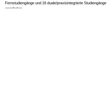
Fernstudiengänge und 16 duale/praxisintegrierte Studiengänge
angeboten.
Demnächst
Donnerstag, 03.09.2026, 17:00 Uhr