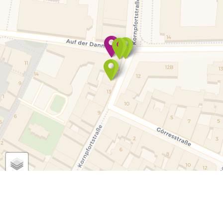
Leaflet
| ©
OpenStreetMap
©
CARTO
Anleitung
Impressum
Datenschutzhinweise